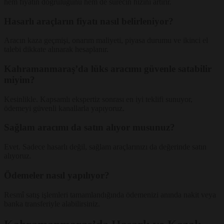
hem fiyatın doğruluğunu hem de sürecin hızını artırır.
Hasarlı araçların fiyatı nasıl belirleniyor?
Aracın kaza geçmişi, onarım maliyeti, piyasa durumu ve ikinci el
talebi dikkate alınarak hesaplanır.
Kahramanmaraş’da lüks aracımı güvenle satabilir
miyim?
Kesinlikle. Kapsamlı ekspertiz sonrası en iyi teklifi sunuyor,
ödemeyi güvenli kanallarla yapıyoruz.
Sağlam aracımı da satın alıyor musunuz?
Evet. Sadece hasarlı değil, sağlam araçlarınızı da değerinde satın
alıyoruz.
Ödemeler nasıl yapılıyor?
Resmî satış işlemleri tamamlandığında ödemenizi anında nakit veya
banka transferiyle alabilirsiniz.