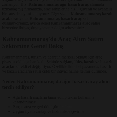
zorlanıyor. Biz,
Kahramanmaraş ağır hasarlı araç
alımında
uzmanlaşmış firmamızla, araç sahiplerine hızlı, güvenli ve avantajlı
bir satış deneyimi sunuyoruz. Eğer siz de
Kahramanmaraş kazalı
araba sat
ya da
Kahramanmaraş hasarlı araç sat
düşünüyorsanız, ayrıca genel
Kahramanmaraş araç satışı
hizmetine ihtiyaç duyuyorsanız doğru adrestesiniz.
Kahramanmaraş’da Araç Alım Satım
Sektörüne Genel Bakış
Kahramanmaraş, turizm ve ticaretin merkezi olduğu için araç
piyasası oldukça hareketli. Şehirde
sağlam, lüks, kazalı ve hasarlı
araçlar
sürekli el değiştiriyor. Özellikle ikinci el pazarında, hasarlı
ve kazalı araçların satışı ciddi bir ihtiyaç haline gelmiş durumda.
Neden Kahramanmaraş’da ağır hasarlı araç alımı
tercih ediliyor?
Ağır hasarlı araçların tamir edilip tekrar kullanıma
kazandırılması
Parça satışı ve geri dönüşüm imkânı
Uygun fiyat avantajı ve hızlı nakde çevirme