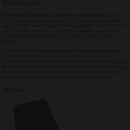
Hakkımızda
Pert kayıtlı, ağır hasarlı ve kazalı araç alım satımında
güvenilir,
şeffaf ve hızlı çözümler sunuyoruz. Portföyümüzde
pert raporlu
,
sigorta ihaleli
,
motor arızalı
ve
onarım görmüş
otomobil ile ticari
araçlar bulunur. Amacımız; doğru bilgi,
ekspertiz raporu
ve net
fiyatlandırma ile bütçene uygun aracı en kısa sürede bulmanı
sağlamak.
Yıllardır bu sektörde
şeffaf hasar kaydı
ve
dürüst bilgilendirme
prensibiyle çalışıyoruz. İlanlarımızda hasar kalemleri, onarım
süreçleri ve varsa değişen parça bilgilerini açıkça paylaşır; satın alma
öncesi sorularına uzman ekibimizle yanıt veririz. Böylece
pert araç
fiyatları
,
ağır hasar kayıtlı araçlar
ve
kazalı araç alım satım
arayışında, riskleri en aza indirerek doğru kararı verebilirsin.
İletişim