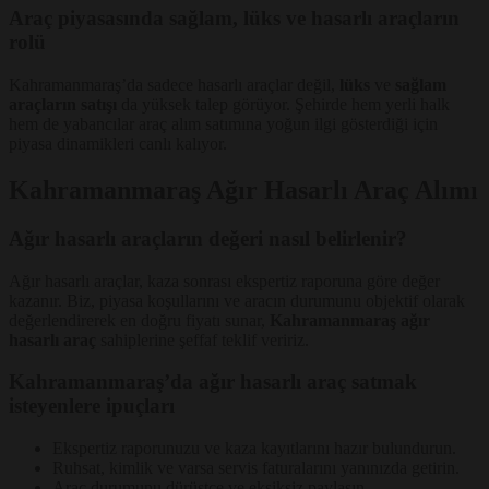
Araç piyasasında sağlam, lüks ve hasarlı araçların
rolü
Kahramanmaraş’da sadece hasarlı araçlar değil,
lüks
ve
sağlam
araçların satışı
da yüksek talep görüyor. Şehirde hem yerli halk
hem de yabancılar araç alım satımına yoğun ilgi gösterdiği için
piyasa dinamikleri canlı kalıyor.
Kahramanmaraş Ağır Hasarlı Araç Alımı
Ağır hasarlı araçların değeri nasıl belirlenir?
Ağır hasarlı araçlar, kaza sonrası ekspertiz raporuna göre değer
kazanır. Biz, piyasa koşullarını ve aracın durumunu objektif olarak
değerlendirerek en doğru fiyatı sunar,
Kahramanmaraş ağır
hasarlı araç
sahiplerine şeffaf teklif veririz.
Kahramanmaraş’da ağır hasarlı araç satmak
isteyenlere ipuçları
Ekspertiz raporunuzu ve kaza kayıtlarını hazır bulundurun.
Ruhsat, kimlik ve varsa servis faturalarını yanınızda getirin.
Araç durumunu dürüstçe ve eksiksiz paylaşın.