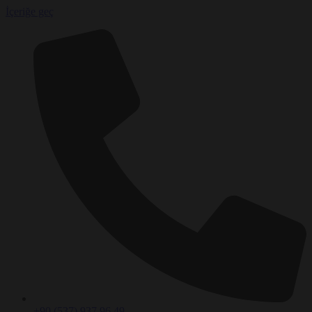
İçeriğe geç
+90 (537) 937 96 49