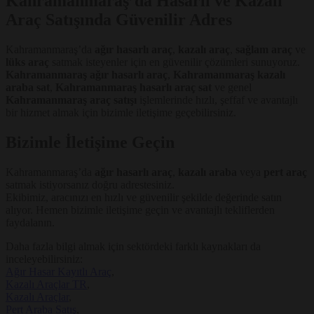
Kahramanmaraş’da Hasarlı ve Kazalı
Araç Satışında Güvenilir Adres
Kahramanmaraş’da
ağır hasarlı araç
,
kazalı araç
,
sağlam araç
ve
lüks araç
satmak isteyenler için en güvenilir çözümleri sunuyoruz.
Kahramanmaraş ağır hasarlı araç
,
Kahramanmaraş kazalı
araba sat
,
Kahramanmaraş hasarlı araç sat
ve genel
Kahramanmaraş araç satışı
işlemlerinde hızlı, şeffaf ve avantajlı
bir hizmet almak için bizimle iletişime geçebilirsiniz.
Bizimle İletişime Geçin
Kahramanmaraş’da
ağır hasarlı araç
,
kazalı araba
veya
pert araç
satmak istiyorsanız doğru adrestesiniz.
Ekibimiz, aracınızı en hızlı ve güvenilir şekilde değerinde satın
alıyor. Hemen bizimle iletişime geçin ve avantajlı tekliflerden
faydalanın.
Daha fazla bilgi almak için sektördeki farklı kaynakları da
inceleyebilirsiniz:
Ağır Hasar Kayıtlı Araç
,
Kazalı Araçlar TR
,
Kazalı Araçlar
,
Pert Araba Satış
,