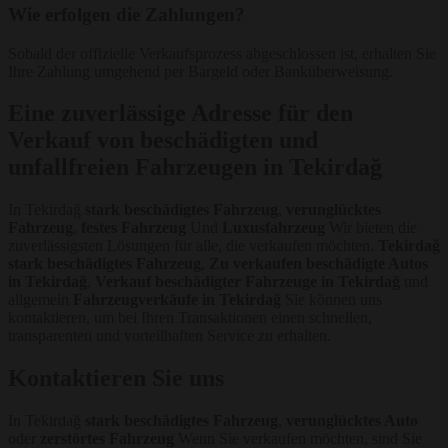
Wie erfolgen die Zahlungen?
Sobald der offizielle Verkaufsprozess abgeschlossen ist, erhalten Sie
Ihre Zahlung umgehend per Bargeld oder Banküberweisung.
Eine zuverlässige Adresse für den
Verkauf von beschädigten und
unfallfreien Fahrzeugen in Tekirdağ
In Tekirdağ
stark beschädigtes Fahrzeug
,
verunglücktes
Fahrzeug
,
festes Fahrzeug
Und
Luxusfahrzeug
Wir bieten die
zuverlässigsten Lösungen für alle, die verkaufen möchten.
Tekirdağ
stark beschädigtes Fahrzeug
,
Zu verkaufen beschädigte Autos
in Tekirdağ
,
Verkauf beschädigter Fahrzeuge in Tekirdağ
und
allgemein
Fahrzeugverkäufe in Tekirdağ
Sie können uns
kontaktieren, um bei Ihren Transaktionen einen schnellen,
transparenten und vorteilhaften Service zu erhalten.
Kontaktieren Sie uns
In Tekirdağ
stark beschädigtes Fahrzeug
,
verunglücktes Auto
oder
zerstörtes Fahrzeug
Wenn Sie verkaufen möchten, sind Sie