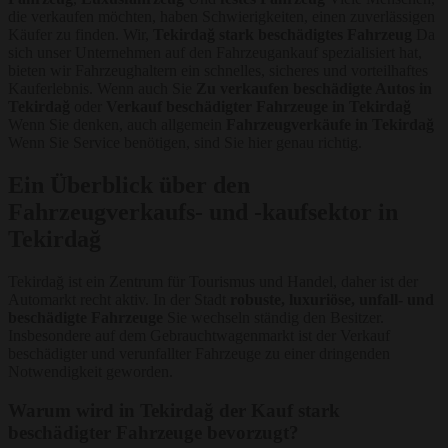
die verkaufen möchten, haben Schwierigkeiten, einen zuverlässigen
Käufer zu finden. Wir,
Tekirdağ stark beschädigtes Fahrzeug
Da
sich unser Unternehmen auf den Fahrzeugankauf spezialisiert hat,
bieten wir Fahrzeughaltern ein schnelles, sicheres und vorteilhaftes
Kauferlebnis. Wenn auch Sie
Zu verkaufen beschädigte Autos in
Tekirdağ
oder
Verkauf beschädigter Fahrzeuge in Tekirdağ
Wenn Sie denken, auch allgemein
Fahrzeugverkäufe in Tekirdağ
Wenn Sie Service benötigen, sind Sie hier genau richtig.
Ein Überblick über den
Fahrzeugverkaufs- und -kaufsektor in
Tekirdağ
Tekirdağ ist ein Zentrum für Tourismus und Handel, daher ist der
Automarkt recht aktiv. In der Stadt
robuste, luxuriöse, unfall- und
beschädigte Fahrzeuge
Sie wechseln ständig den Besitzer.
Insbesondere auf dem Gebrauchtwagenmarkt ist der Verkauf
beschädigter und verunfallter Fahrzeuge zu einer dringenden
Notwendigkeit geworden.
Warum wird in Tekirdağ der Kauf stark
beschädigter Fahrzeuge bevorzugt?