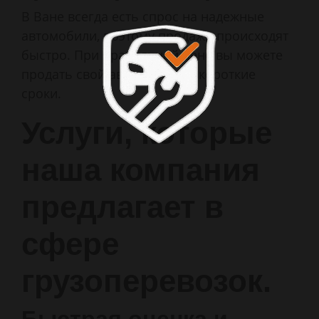
В Ване всегда есть спрос на надежные
автомобили, поэтому продажи происходят
быстро. При правильной цене вы можете
продать свой автомобиль в короткие
сроки.
Услуги, которые
наша компания
предлагает в
сфере
грузоперевозок.