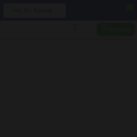
Русский
WhatsApp
Покупка сильно
поврежденных и
аварийных