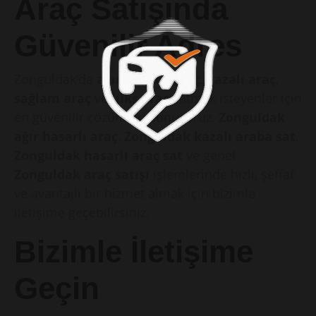
Araç Satışında
Güvenilir Adres
Zonguldak’da
ağır hasarlı araç
,
kazalı araç
,
sağlam araç
ve
lüks araç
satmak isteyenler için
en güvenilir çözümleri sunuyoruz.
Zonguldak
ağır hasarlı araç
,
Zonguldak kazalı araba sat
,
Zonguldak hasarlı araç sat
ve genel
Zonguldak araç satışı
işlemlerinde hızlı, şeffaf
ve avantajlı bir hizmet almak için bizimle
iletişime geçebilirsiniz.
Bizimle İletişime
Geçin