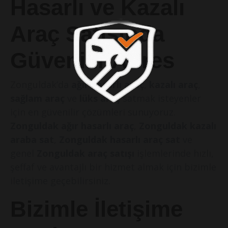
Hasarlı ve Kazalı
Araç Satışında
Güvenilir Adres
Zonguldak’da
ağır hasarlı araç
,
kazalı araç
,
sağlam araç
ve
lüks araç
satmak isteyenler
için en güvenilir çözümleri sunuyoruz.
Zonguldak ağır hasarlı araç
,
Zonguldak kazalı
araba sat
,
Zonguldak hasarlı araç sat
ve
genel
Zonguldak araç satışı
işlemlerinde hızlı,
şeffaf ve avantajlı bir hizmet almak için bizimle
iletişime geçebilirsiniz.
Bizimle İletişime