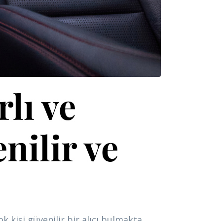
lı ve
nilir ve
 kişi güvenilir bir alıcı bulmakta