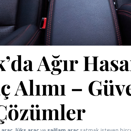
’da Ağır Hasar
ç Alımı – Güve
 Çözümler
 araç
,
lüks araç
ve
sağlam araç
satmak isteyen birçok