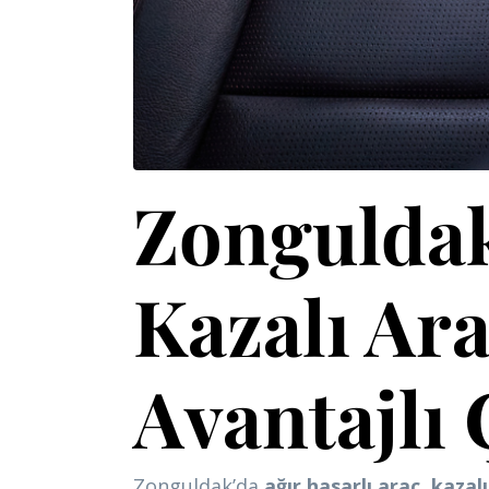
Zonguldak
Kazalı Ara
Avantajlı
Zonguldak’da
ağır hasarlı araç
,
kazalı