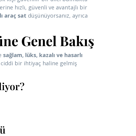
ne hızlı, güvenli ve avantajlı bir
ı araç sat
düşünüyorsanız, ayrıca
üne Genel Bakış
de
sağlam, lüks, kazalı ve hasarlı
ı ciddi bir ihtiyaç haline gelmiş
liyor?
lü