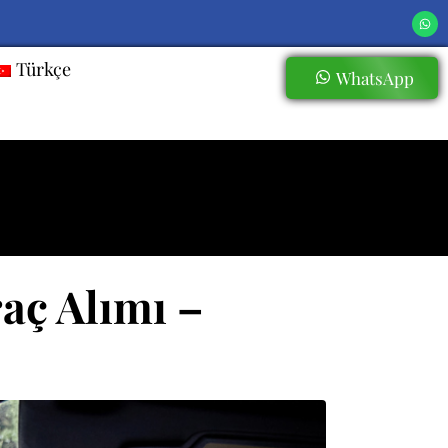
Türkçe
WhatsApp
aç Alımı –