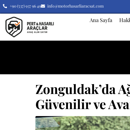
+90 (537) 937 96 49
info@motorhasarliaracsat.com
Ana Sayfa
Hak
Kategori:
Uygun B
Zonguldak’da Ağı
Güvenilir ve Av