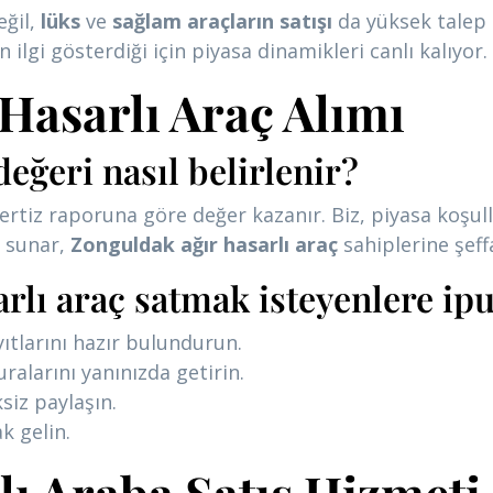
eğil,
lüks
ve
sağlam araçların satışı
da yüksek talep 
ilgi gösterdiği için piyasa dinamikleri canlı kalıyor.
Hasarlı Araç Alımı
değeri nasıl belirlenir?
pertiz raporuna göre değer kazanır. Biz, piyasa koşu
ı sunar,
Zonguldak ağır hasarlı araç
sahiplerine şeffa
rlı araç satmak isteyenlere ipu
ıtlarını hazır bulundurun.
uralarını yanınızda getirin.
iz paylaşın.
k gelin.
ı Araba Satış Hizmeti