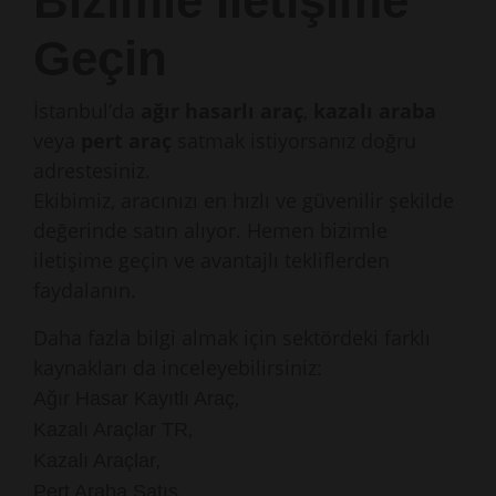
Bizimle İletişime
Geçin
İstanbul’da
ağır hasarlı araç
,
kazalı araba
veya
pert araç
satmak istiyorsanız doğru
adrestesiniz.
Ekibimiz, aracınızı en hızlı ve güvenilir şekilde
değerinde satın alıyor. Hemen bizimle
iletişime geçin ve avantajlı tekliflerden
faydalanın.
Daha fazla bilgi almak için sektördeki farklı
kaynakları da inceleyebilirsiniz:
,
Ağır Hasar Kayıtlı Araç
,
Kazalı Araçlar TR
,
Kazalı Araçlar
,
Pert Araba Satış