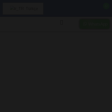
Türkçe
WhatsApp
İstanbul’da Ağır
Hasarlı ve Kazalı
Araç Alımı –