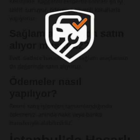
Kesinlikle. Kapsamlı ekspertiz sonrası en iyi
teklifi sunuyor, ödemeyi güvenli kanallarla
yapıyoruz.
Sağlam aracımı da satın
alıyor musunuz?
Evet. Sadece hasarlı değil, sağlam araçlarınızı
da değerinde satın alıyoruz.
Ödemeler nasıl
yapılıyor?
Resmî satış işlemleri tamamlandığında
ödemenizi anında nakit veya banka
transferiyle alabilirsiniz.