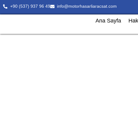
+90 (537) 937 96 49
info@motorhasarliaracsat.com
Ana Sayfa
Hak
Kilis’da Ağır Hasarlı v