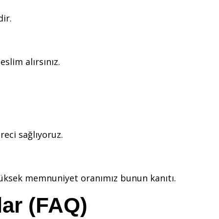
ir.
slim alırsınız.
reci sağlıyoruz.
 yüksek memnuniyet oranımız bunun kanıtı.
lar (FAQ)