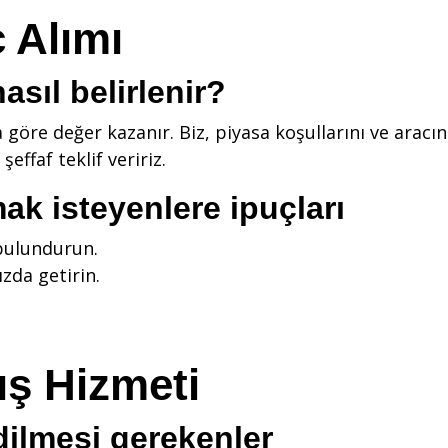
ç Alımı
asıl belirlenir?
a göre değer kazanır. Biz, piyasa koşullarını ve ara
şeffaf teklif veririz.
mak isteyenlere ipuçları
 bulundurun.
ızda getirin.
ış Hizmeti
dilmesi gerekenler