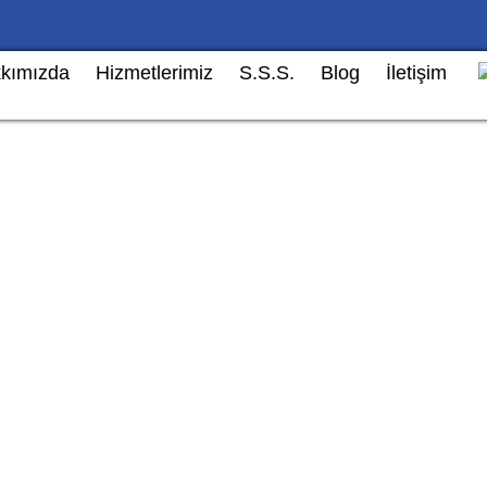
kımızda
Hizmetlerimiz
S.S.S.
Blog
İletişim
e Kazalı Araç Alımı – Güvenil