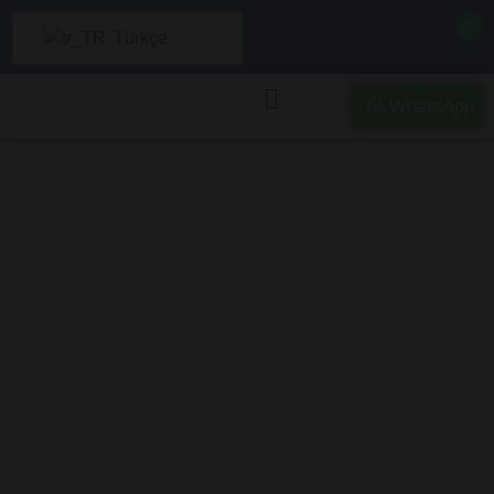
Türkçe
WhatsApp
Şanlıurfa’da Ağır
Hasarlı ve Kazalı
Araç Alımı –