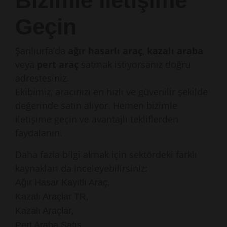
Bizimle İletişime
Geçin
Şanlıurfa’da
ağır hasarlı araç
,
kazalı araba
veya
pert araç
satmak istiyorsanız doğru
adrestesiniz.
Ekibimiz, aracınızı en hızlı ve güvenilir şekilde
değerinde satın alıyor. Hemen bizimle
iletişime geçin ve avantajlı tekliflerden
faydalanın.
Daha fazla bilgi almak için sektördeki farklı
kaynakları da inceleyebilirsiniz:
,
Ağır Hasar Kayıtlı Araç
,
Kazalı Araçlar TR
,
Kazalı Araçlar
,
Pert Araba Satış