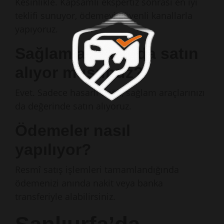
Kesinlikle. Kapsamlı ekspertiz sonrası en iyi
teklifi sunuyor, ödemeyi güvenli kanallarla
yapıyoruz.
Sağlam aracımı da satın
alıyor musunuz?
Evet. Sadece hasarlı değil, sağlam araçlarınızı
da değerinde satın alıyoruz.
Ödemeler nasıl
yapılıyor?
Resmî satış işlemleri tamamlandığında
ödemenizi anında nakit veya banka
transferiyle alabilirsiniz.